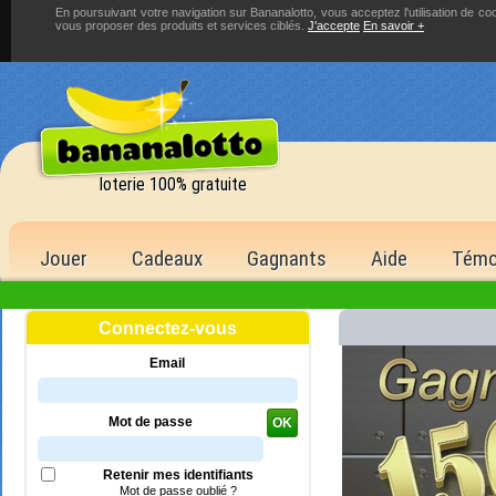
En poursuivant votre navigation sur Bananalotto, vous acceptez l'utilisation de co
vous proposer des produits et services ciblés.
J'accepte
En savoir +
loterie 100% gratuite
Jouer
Cadeaux
Gagnants
Aide
Témo
Connectez-vous
ère
de la 1
Email
1 500,00 €
6 bons numéros
Mot de passe
OK
500 points
5 bons numéros
Retenir mes identifiants
150 points
Mot de passe oublié ?