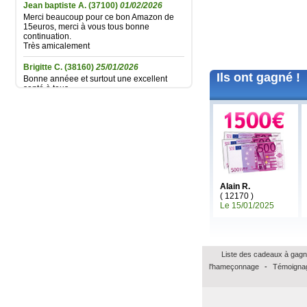
Jean baptiste A.
(37100)
01/02/2026
Merci beaucoup pour ce bon Amazon de
15euros, merci à vous tous bonne
continuation.
Très amicalement
Brigitte C.
(38160)
25/01/2026
Bonne annéee et surtout une excellent
Ils ont gagné !
santé à tous.
Marie reine R.
(57155)
18/01/2026
bonsoir merci pour vos voeux recever les
miens surtout la santé a toute l équipe
continuer a nous faire esperer de gagner
un jour prenez bien soin de vous
cordialement
Annie A.
(15000)
13/01/2026
Alain R.
bonne annee a toute l'equipe
( 12170 )
Le 15/01/2025
Laurent M.
(19100)
10/01/2026
Meilleurs voeux 2026 à toute l'équipe de
Banalotto ainsi qu'à tous les joueurs. Merci
beaucoup pour tous ces lots proposés et je
suis sûr qu'il y en aura toujours aussi
Liste des cadeaux à gagn
beaux à l'avenir.
l'hameçonnage
-
Témoignag
Elise D.
(13500)
09/01/2026
meilleur voeux 2026 a tous