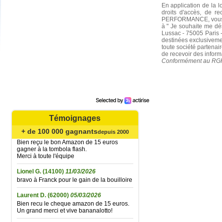
En application de la l
droits d'accès, de r
PERFORMANCE, vous po
à " Je souhaite me 
Mariefrance C.
(81270)
02/08/2026
Lussac - 75005 Paris -
Bonjour
destinées exclusiveme
un grand merci pour l'envoi des 15 €
toute société partenair
amazon gagné à la tombola flash du
de recevoir des informa
30/06/2026
Conformément au RGPD,
Bonne soirée à toute l'équipe
Catherine B.
(62720)
02/08/2026
Agréable surprise... Bien reçu le bon
Amazone de 15 € gagné à la tombola flash
du 21 juillet ; la fidélité finit par être
récompensée... Un grand merci à toute
l'équipe et très longue vie à Bananalotto !
Témoignages
Didier L.
(30330)
06/06/2026
+ de 100 000 gagnants
depuis 2000
Bien reçu le bon Amazon de 15 euros
gagner à la tombola flash.
Merci à toute l'équipe
Lionel G.
(14100)
11/03/2026
bravo à Franck pour le gain de la bouilloire
Laurent D.
(62000)
05/03/2026
Bien recu le cheque amazon de 15 euros.
Un grand merci et vive bananalotto!