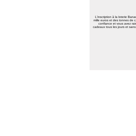
Elise D.
(13500)
09/01/2026
meilleur voeux 2026 a tous
Jean pierre B.
(34400)
07/01/2026
L'inscription à la loterie Ban
mille euros et des tonnes de c
Bonne année 2026 à toute l'équipe .bravo
confiance et vous avez rais
et continuez .merci.
cadeaux tous les jours et sans 
Carmen M.
(85190)
06/01/2026
Bonjour,
Très belle Année 2026 à toutes l'équipe et
pleins de bonne chose.
Alain H.
(71600)
05/01/2026
meilleurs voeux à tous