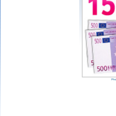
3 bons num
25 point
2 bons num
10 point
1 bon numé
Pho
Mariefrance C.
(81270)
02/08/2026
Bonjour
un grand merci pour l'envoi des 15 €
amazon gagné à la tombola flash du
30/06/2026