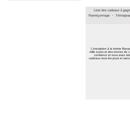
Marie reine R.
(57155)
18/01/2026
Liste des cadeaux à gagn
bonsoir merci pour vos voeux recever les
l'hameçonnage
-
Témoignag
miens surtout la santé a toute l équipe
continuer a nous faire esperer de gagner
un jour prenez bien soin de vous
cordialement
Annie A.
(15000)
13/01/2026
bonne annee a toute l'equipe
L'inscription à la loterie Ban
mille euros et des tonnes de c
Laurent M.
(19100)
10/01/2026
confiance et vous avez rais
Meilleurs voeux 2026 à toute l'équipe de
cadeaux tous les jours et sans 
Banalotto ainsi qu'à tous les joueurs. Merci
beaucoup pour tous ces lots proposés et je
suis sûr qu'il y en aura toujours aussi
beaux à l'avenir.
Elise D.
(13500)
09/01/2026
meilleur voeux 2026 a tous
Elise D.
(13500)
09/01/2026
meilleur voeux 2026 a tous
Jean pierre B.
(34400)
07/01/2026
Bonne année 2026 à toute l'équipe .bravo
et continuez .merci.
Carmen M.
(85190)
06/01/2026