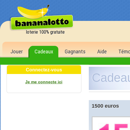
loterie 100% gratuite
Jouer
Cadeaux
Gagnants
Aide
Témo
Connectez-vous
Cadea
de la
Je me connecte ici
1 500,00 
6 bons num
500 poin
5 bons num
1500 euros
150 poin
4 bons num
40 point