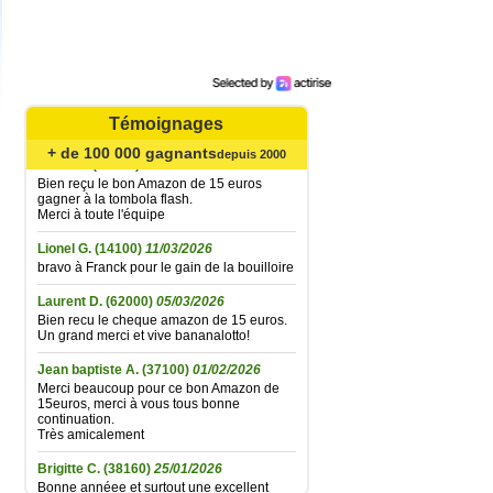
Bonne soirée à toute l'équipe
Catherine B.
(62720)
02/08/2026
Agréable surprise... Bien reçu le bon
Amazone de 15 € gagné à la tombola flash
du 21 juillet ; la fidélité finit par être
récompensée... Un grand merci à toute
l'équipe et très longue vie à Bananalotto !
Témoignages
+ de 100 000 gagnants
Didier L.
(30330)
06/06/2026
depuis 2000
Bien reçu le bon Amazon de 15 euros
gagner à la tombola flash.
Merci à toute l'équipe
Lionel G.
(14100)
11/03/2026
bravo à Franck pour le gain de la bouilloire
Laurent D.
(62000)
05/03/2026
Bien recu le cheque amazon de 15 euros.
Un grand merci et vive bananalotto!
Jean baptiste A.
(37100)
01/02/2026
Merci beaucoup pour ce bon Amazon de
15euros, merci à vous tous bonne
continuation.
Très amicalement
Brigitte C.
(38160)
25/01/2026
Bonne annéee et surtout une excellent
santé à tous.