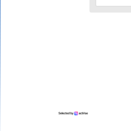
3 bons num
25 point
2 bons num
10 point
1 bon numé
Mariefrance C.
(81270)
02/08/2026
Bonjour
un grand merci pour l'envoi des 15 €
amazon gagné à la tombola flash du
30/06/2026
Bonne soirée à toute l'équipe