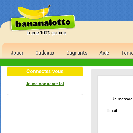
loterie 100% gratuite
Jouer
Cadeaux
Gagnants
Aide
Témo
Connectez-vous
de la
Je me connecte ici
1 500,00 
6 bons num
Un message 
500 poin
5 bons num
Email
150 poin
4 bons num
40 point