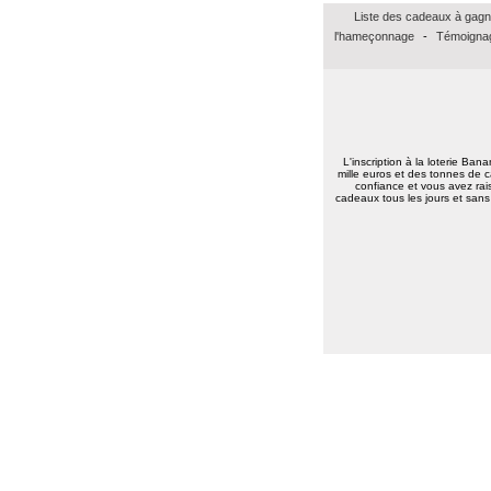
Marie reine R.
(57155)
18/01/2026
Liste des cadeaux à gagn
bonsoir merci pour vos voeux recever les
l'hameçonnage
-
Témoignag
miens surtout la santé a toute l équipe
continuer a nous faire esperer de gagner
un jour prenez bien soin de vous
cordialement
Annie A.
(15000)
13/01/2026
bonne annee a toute l'equipe
L'inscription à la loterie Ban
mille euros et des tonnes de c
Laurent M.
(19100)
10/01/2026
confiance et vous avez rais
Meilleurs voeux 2026 à toute l'équipe de
cadeaux tous les jours et sans 
Banalotto ainsi qu'à tous les joueurs. Merci
beaucoup pour tous ces lots proposés et je
suis sûr qu'il y en aura toujours aussi
beaux à l'avenir.
Elise D.
(13500)
09/01/2026
meilleur voeux 2026 a tous
Elise D.
(13500)
09/01/2026
meilleur voeux 2026 a tous
Jean pierre B.
(34400)
07/01/2026
Bonne année 2026 à toute l'équipe .bravo
et continuez .merci.
Carmen M.
(85190)
06/01/2026
Bonjour,