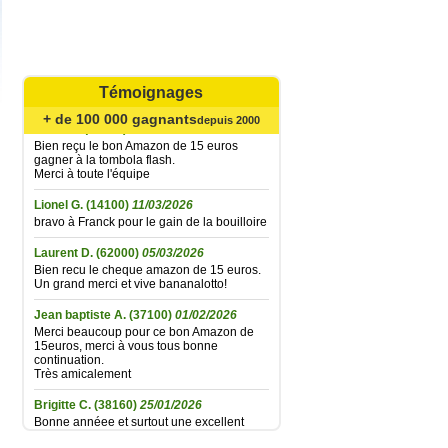
Catherine B.
(62720)
02/08/2026
Agréable surprise... Bien reçu le bon
Amazone de 15 € gagné à la tombola flash
du 21 juillet ; la fidélité finit par être
récompensée... Un grand merci à toute
l'équipe et très longue vie à Bananalotto !
Témoignages
+ de 100 000 gagnants
Didier L.
(30330)
06/06/2026
depuis 2000
Bien reçu le bon Amazon de 15 euros
gagner à la tombola flash.
Merci à toute l'équipe
Lionel G.
(14100)
11/03/2026
bravo à Franck pour le gain de la bouilloire
Laurent D.
(62000)
05/03/2026
Bien recu le cheque amazon de 15 euros.
Un grand merci et vive bananalotto!
Jean baptiste A.
(37100)
01/02/2026
Merci beaucoup pour ce bon Amazon de
15euros, merci à vous tous bonne
continuation.
Très amicalement
Brigitte C.
(38160)
25/01/2026
Bonne annéee et surtout une excellent
santé à tous.