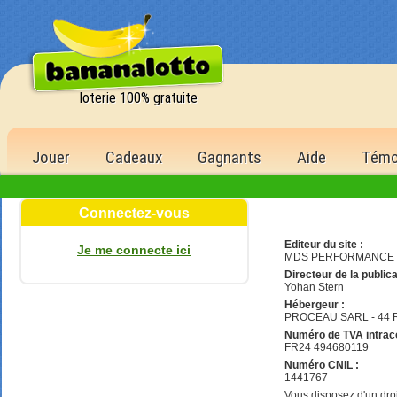
loterie 100% gratuite
Jouer
Cadeaux
Gagnants
Aide
Témo
Connectez-vous
de
Editeur du site :
Je me connecte ici
MDS PERFORMANCE - Ca
1 500,
Directeur de la publica
6 bons 
Yohan Stern
500 po
Hébergeur :
PROCEAU SARL - 44 Rue
5 bons 
Numéro de TVA intrac
150 po
FR24 494680119
4 bons 
Numéro CNIL :
1441767
40 poi
Vous disposez d'un droi