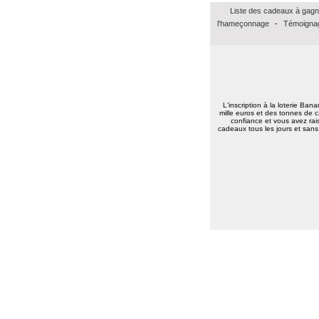
Marie reine R.
(57155)
18/01/2026
Liste des cadeaux à gagn
bonsoir merci pour vos voeux recever les
l'hameçonnage
-
Témoignag
miens surtout la santé a toute l équipe
continuer a nous faire esperer de gagner
un jour prenez bien soin de vous
cordialement
Annie A.
(15000)
13/01/2026
bonne annee a toute l'equipe
L'inscription à la loterie Ban
mille euros et des tonnes de c
Laurent M.
(19100)
10/01/2026
confiance et vous avez rais
Meilleurs voeux 2026 à toute l'équipe de
cadeaux tous les jours et sans 
Banalotto ainsi qu'à tous les joueurs. Merci
beaucoup pour tous ces lots proposés et je
suis sûr qu'il y en aura toujours aussi
beaux à l'avenir.
Elise D.
(13500)
09/01/2026
meilleur voeux 2026 a tous
Elise D.
(13500)
09/01/2026
meilleur voeux 2026 a tous
Jean pierre B.
(34400)
07/01/2026
Bonne année 2026 à toute l'équipe .bravo
et continuez .merci.
Carmen M.
(85190)
06/01/2026
Bonjour,