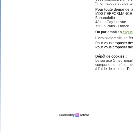
3 bons 
"Informatique et Liberté
25 poi
Pour toute demande, a
MDS PERFORMANCE
2 bons 
Bananalotto
48 rue Gay-Lussac
10 poi
75005 Paris - France
1 bon n
Ou par email en
cliqua
L'envoi d'emails se f
Pour vous proposer des
Pour vous proposer des 
Dépôt de cookies :
Le service Criteo Email
comportement récent des
à l'aide de cookies. Pou
Mariefrance C.
(81270)
02/08/2026
Bonjour
un grand merci pour l'envoi des 15 €
amazon gagné à la tombola flash du
30/06/2026
Bonne soirée à toute l'équipe