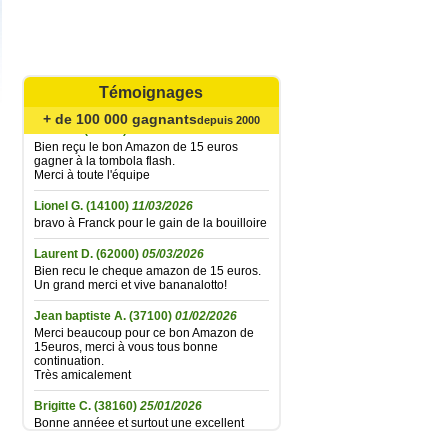
Catherine B.
(62720)
02/08/2026
Agréable surprise... Bien reçu le bon
Amazone de 15 € gagné à la tombola flash
du 21 juillet ; la fidélité finit par être
récompensée... Un grand merci à toute
l'équipe et très longue vie à Bananalotto !
Témoignages
+ de 100 000 gagnants
Didier L.
(30330)
06/06/2026
depuis 2000
Bien reçu le bon Amazon de 15 euros
gagner à la tombola flash.
Merci à toute l'équipe
Lionel G.
(14100)
11/03/2026
bravo à Franck pour le gain de la bouilloire
Laurent D.
(62000)
05/03/2026
Bien recu le cheque amazon de 15 euros.
Un grand merci et vive bananalotto!
Jean baptiste A.
(37100)
01/02/2026
Merci beaucoup pour ce bon Amazon de
15euros, merci à vous tous bonne
continuation.
Très amicalement
Brigitte C.
(38160)
25/01/2026
Bonne annéee et surtout une excellent
santé à tous.