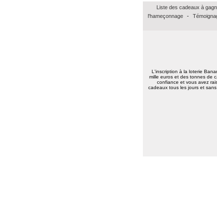
Marie reine R.
(57155)
18/01/2026
Liste des cadeaux à gagn
bonsoir merci pour vos voeux recever les
l'hameçonnage
-
Témoignag
miens surtout la santé a toute l équipe
continuer a nous faire esperer de gagner
un jour prenez bien soin de vous
cordialement
Annie A.
(15000)
13/01/2026
bonne annee a toute l'equipe
L'inscription à la loterie Ban
Laurent M.
(19100)
10/01/2026
mille euros et des tonnes de c
confiance et vous avez rais
Meilleurs voeux 2026 à toute l'équipe de
cadeaux tous les jours et sans 
Banalotto ainsi qu'à tous les joueurs. Merci
beaucoup pour tous ces lots proposés et je
suis sûr qu'il y en aura toujours aussi
beaux à l'avenir.
Elise D.
(13500)
09/01/2026
meilleur voeux 2026 a tous
Elise D.
(13500)
09/01/2026
meilleur voeux 2026 a tous
Jean pierre B.
(34400)
07/01/2026
Bonne année 2026 à toute l'équipe .bravo
et continuez .merci.
Carmen M.
(85190)
06/01/2026
Bonjour,