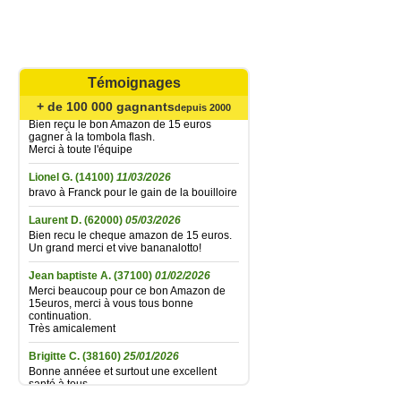
Catherine B.
(62720)
02/08/2026
Agréable surprise... Bien reçu le bon
Amazone de 15 € gagné à la tombola flash
du 21 juillet ; la fidélité finit par être
récompensée... Un grand merci à toute
l'équipe et très longue vie à Bananalotto !
Témoignages
Didier L.
(30330)
06/06/2026
+ de 100 000 gagnants
depuis 2000
Bien reçu le bon Amazon de 15 euros
gagner à la tombola flash.
Merci à toute l'équipe
Lionel G.
(14100)
11/03/2026
bravo à Franck pour le gain de la bouilloire
Laurent D.
(62000)
05/03/2026
Bien recu le cheque amazon de 15 euros.
Un grand merci et vive bananalotto!
Jean baptiste A.
(37100)
01/02/2026
Merci beaucoup pour ce bon Amazon de
15euros, merci à vous tous bonne
continuation.
Très amicalement
Brigitte C.
(38160)
25/01/2026
Bonne annéee et surtout une excellent
santé à tous.