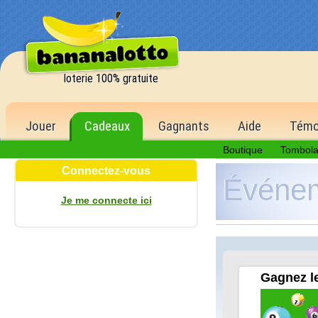
loterie 100% gratuite
Jouer
Cadeaux
Gagnants
Aide
Témo
Boutique
Tombol
Connectez-vous
Événe
Je me connecte ici
ère
de la 1
1 500,00 €
6 bons numéros
500 points
5 bons numéros
Gagnez le
150 points
4 bons numéros