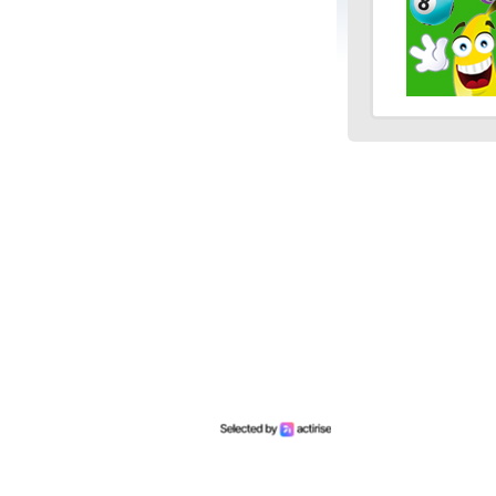
40 points
3 bons numéros
25 points
2 bons numéros
10 points
1 bon numéro
Mariefrance C.
(81270)
02/08/2026
Bonjour
un grand merci pour l'envoi des 15 €
amazon gagné à la tombola flash du
30/06/2026
Bonne soirée à toute l'équipe